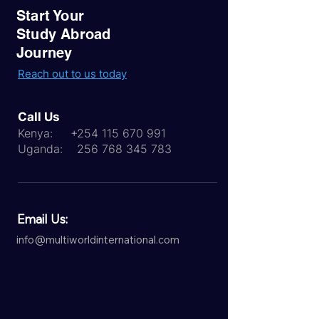
Start Your
Study Abroad
Journey
Reach out to us today
Call Us
Kenya:
+254 115 670 991
Uganda:
256 768 345 783
Email Us:
info@multiworldinternational.com